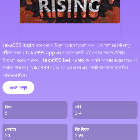
taka999 login করে করবের উত্থান গেমে প্রবেশ করুন এবং আপনার সৌভাগ্য
পরীক্ষা করুন। taka999 app এর মাধ্যমে আপনি এই গেমের সমস্ত বৈশিষ্ট্য
উপভোগ করতে পারবেন। taka999 bet এর মাধ্যমে আপনি আপনার জয়ের সম্ভাবনা
বাড়াতে পারবেন। taka999 casino এর মধ্যে এই গেমটি আপনাকে আকর্ষকর
অভিজ্ঞতা দিবে।
এখন খেলুন
রিলস
সারি
5
3-4
পেলাইন
হিট ফ্রিক
20
25%