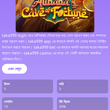
taka999 login করে আলিবাবার সৌভাগ্যের গুহা গেমে প্রবেশ করুন এবং সম্পদের
গুহায় প্রবেশ করুন। taka999 app এর মাধ্যমে আপনি এই গেমের সমস্ত বৈশিষ্ট্য
উপভোগ করতে পারবেন। taka999 bet এর মাধ্যমে আপনি আপনার জয়ের সম্ভাবনা
বাড়াতে পারবেন। taka999 casino এর মধ্যে এই গেমটি আপনাকে আকর্ষকর
অভিজ্ঞতা দিবে।
এখন খেলুন
রিলস
সারি
5
3
পেলাইন
হিট ফ্রিক
15
20%